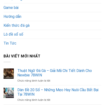
Game bài
Hướng dẫn
Kiến thức đá gà
Lô đề xổ số
Tin Tức
BÀI VIẾT MỚI NHẤT
Thuật Ngữ Đá Gà – Giải Mã Chi Tiết Dành Cho
Newbie 78WIN
Chức năng bình luận bị tắt
ở
Thuật
Ngữ
Dàn Đề 20 Số – Những Mẹo Hay Nuôi Cầu Bất Bại
Đá
Tại 78WIN
Gà
Chức năng bình luận bị tắt
ở
–
Dàn
Giải