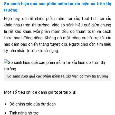
So sánh hiệu quả các phần mềm tài xỉu hiện có trên thị
trường
Hiện nay, có rất nhiều phần mềm tài xỉu, tool tính tài xỉu
khác nhau trên thị trường. Việc so sánh hiệu quả giữa chúng
là rất khó khăn. Mỗi phần mềm đều có thuật toán và cách
thức hoạt động riêng. Không có một công cụ hỗ trợ tài xỉu
nào đảm bảo chiến thắng tuyệt đối. Người chơi cần tìm hiểu
kỹ, cân nhắc trước khi sử dụng.
So sánh hiệu quả các phần mềm tài xỉu hiện có trên thị trường
Một số tiêu chí để đánh giá
tool tài xỉu
:
Độ chính xác của dự đoán
Tính năng hỗ trợ