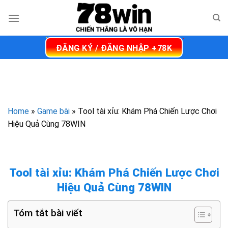
Chuyển
đến
nội
dung
ĐĂNG KÝ / ĐĂNG NHẬP +78K
Home
»
Game bài
»
Tool tài xỉu: Khám Phá Chiến Lược Chơi
Hiệu Quả Cùng 78WIN
Tool tài xỉu: Khám Phá Chiến Lược Chơi
Hiệu Quả Cùng 78WIN
Tóm tắt bài viết