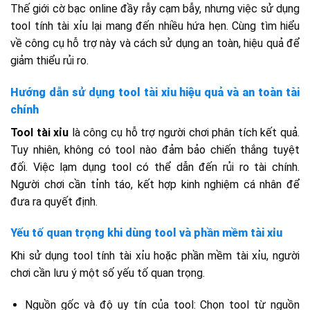
Thế giới cờ bạc online đầy rẫy cạm bẫy, nhưng việc sử dụng
tool tính tài xỉu lại mang đến nhiều hứa hẹn. Cùng tìm hiểu
về công cụ hỗ trợ này và cách sử dụng an toàn, hiệu quả để
giảm thiểu rủi ro.
Hướng dẫn sử dụng tool tài xỉu hiệu quả và an toàn tài
chính
Tool tài xỉu
là công cụ hỗ trợ người chơi phân tích kết quả.
Tuy nhiên, không có tool nào đảm bảo chiến thắng tuyệt
đối. Việc lạm dụng tool có thể dẫn đến rủi ro tài chính.
Người chơi cần tỉnh táo, kết hợp kinh nghiệm cá nhân để
đưa ra quyết định.
Yếu tố quan trọng khi dùng tool và phần mềm tài xỉu
Khi sử dụng tool tính tài xỉu hoặc phần mềm tài xỉu, người
chơi cần lưu ý một số yếu tố quan trọng.
Nguồn gốc và độ uy tín của tool: Chọn tool từ nguồn