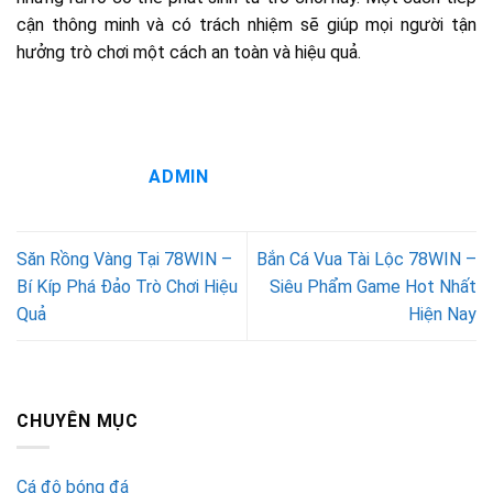
cận thông minh và có trách nhiệm sẽ giúp mọi người tận
hưởng trò chơi một cách an toàn và hiệu quả.
ADMIN
Săn Rồng Vàng Tại 78WIN –
Bắn Cá Vua Tài Lộc 78WIN –
Bí Kíp Phá Đảo Trò Chơi Hiệu
Siêu Phẩm Game Hot Nhất
Quả
Hiện Nay
CHUYÊN MỤC
Cá độ bóng đá