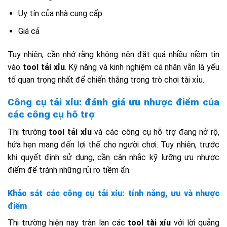
Uy tín của nhà cung cấp
Giá cả
Tuy nhiên, cần nhớ rằng không nên đặt quá nhiều niềm tin
vào
tool tải xỉu
. Kỹ năng và kinh nghiệm cá nhân vẫn là yếu
tố quan trọng nhất để chiến thắng trong trò chơi tài xỉu.
Công cụ tải xỉu: đánh giá ưu nhược điểm của
các công cụ hỗ trợ
Thị trường
tool tải xỉu
và các công cụ hỗ trợ đang nở rộ,
hứa hẹn mang đến lợi thế cho người chơi. Tuy nhiên, trước
khi quyết định sử dụng, cần cân nhắc kỹ lưỡng ưu nhược
điểm để tránh những rủi ro tiềm ẩn.
Khảo sát các công cụ tải xỉu: tính năng, ưu và nhược
điểm
Thị trường hiện nay tràn lan các
tool tài xỉu
với lời quảng