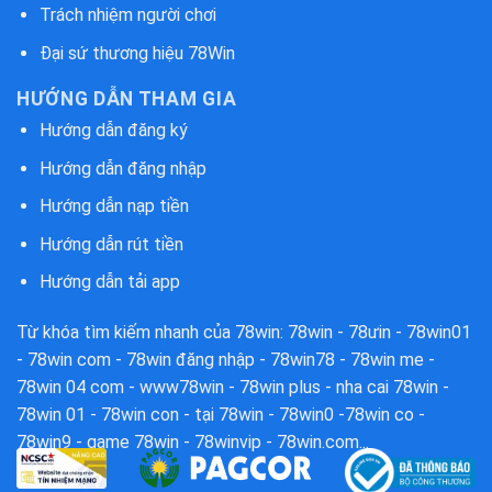
Trách nhiệm người chơi
Đại sứ thương hiệu 78Win
HƯỚNG DẪN THAM GIA
Hướng dẫn đăng ký
Hướng dẫn đăng nhập
Hướng dẫn nạp tiền
Hướng dẫn rút tiền
Hướng dẫn tải app
Từ khóa tìm kiếm nhanh của 78win: 78win - 78ưin - 78win01
- 78win com - 78win đăng nhập - 78win78 - 78win me -
78win 04 com - www78win - 78win plus - nha cai 78win -
78win 01 - 78win con - tại 78win - 78win0 -78win co -
78win9 - game 78win - 78winvip - 78win.com...