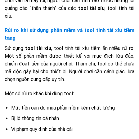
chơi vẫn là may rủi, người chơi cần tỉnh táo trước những lời
quảng cáo “thần thánh” của các
tool tài xỉu
, tool tính tài
xỉu.
Rủi ro khi sử dụng phần mềm và tool tính tài xỉu tiềm
tàng
Sử dụng
tool tài xỉu
, tool tính tài xỉu tiềm ẩn nhiều rủi ro.
Một số phần mềm được thiết kế với mục đích lừa đảo,
chiếm đoạt tiền của người chơi. Thậm chí, tool có thể chứa
mã độc gây hại cho thiết bị. Người chơi cần cảnh giác, lựa
chọn nguồn cung cấp uy tín.
Một số rủi ro khác khi dùng tool:
Mất tiền oan do mua phần mềm kém chất lượng
Bị lộ thông tin cá nhân
Vi phạm quy định của nhà cái