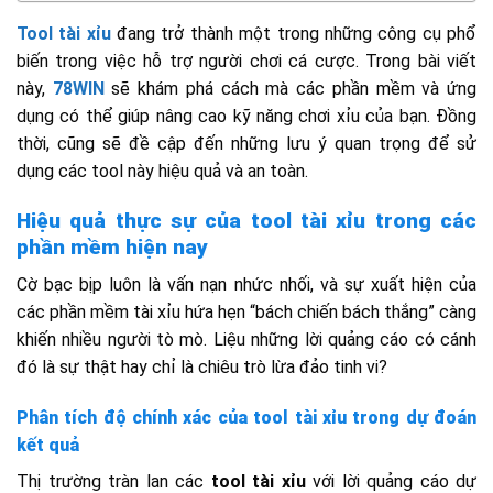
Tool tài xỉu
đang trở thành một trong những công cụ phổ
biến trong việc hỗ trợ người chơi cá cược. Trong bài viết
này,
78WIN
sẽ khám phá cách mà các phần mềm và ứng
dụng có thể giúp nâng cao kỹ năng chơi xỉu của bạn. Đồng
thời, cũng sẽ đề cập đến những lưu ý quan trọng để sử
dụng các tool này hiệu quả và an toàn.
Hiệu quả thực sự của tool tài xỉu trong các
phần mềm hiện nay
Cờ bạc bịp luôn là vấn nạn nhức nhối, và sự xuất hiện của
các phần mềm tài xỉu hứa hẹn “bách chiến bách thắng” càng
khiến nhiều người tò mò. Liệu những lời quảng cáo có cánh
đó là sự thật hay chỉ là chiêu trò lừa đảo tinh vi?
Phân tích độ chính xác của tool tài xỉu trong dự đoán
kết quả
Thị trường tràn lan các
tool tài xỉu
với lời quảng cáo dự