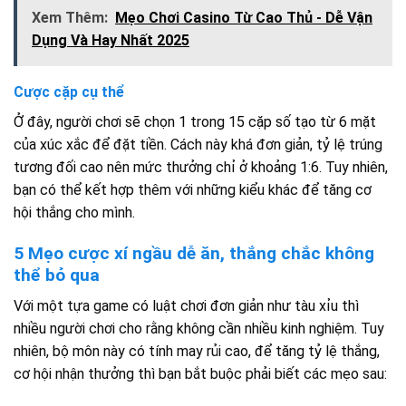
Xem Thêm:
Mẹo Chơi Casino Từ Cao Thủ - Dễ Vận
Dụng Và Hay Nhất 2025
Cược cặp cụ thể
Ở đây, người chơi sẽ chọn 1 trong 15 cặp số tạo từ 6 mặt
của xúc xắc để đặt tiền. Cách này khá đơn giản, tỷ lệ trúng
tương đối cao nên mức thưởng chỉ ở khoảng 1:6. Tuy nhiên,
bạn có thể kết hợp thêm với những kiểu khác để tăng cơ
hội thắng cho mình.
5 Mẹo cược xí ngầu dễ ăn, thắng chắc không
thể bỏ qua
Với một tựa game có luật chơi đơn giản như tàu xỉu thì
nhiều người chơi cho rằng không cần nhiều kinh nghiệm. Tuy
nhiên, bộ môn này có tính may rủi cao, để tăng tỷ lệ thắng,
cơ hội nhận thưởng thì bạn bắt buộc phải biết các mẹo sau: