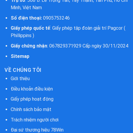
Trụ sở
: 508 Đ. Lê Trọng Tấn, Tây Thạnh, Tân Phú, Hồ Chí
Minh, Việt Nam
Số điện thoại:
0905753246
Giấy phép quốc tế
: Giấy phép tập đoàn giải trí Pagcor (
Phillippins )
Giấy chứng nhận
: 067829371929 Cấp ngày 30/11/2024
Sitemap
VỀ CHÚNG TÔI
Giới thiệu
Điều khoản điều kiện
Giấy phép hoạt động
Chính sách bảo mật
Trách nhiệm người chơi
Đại sứ thương hiệu 78Win