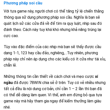
Phương pháp soi cầu
Với tựa game này, người chơi có thể tăng tỷ lệ chiến thắng
thông qua sử dụng phương pháp soi cầu. Nghĩa là bạn sẽ
quát lịch sử các cửa đã về để tìm ra quy luật, nhịp sau đó
đánh theo. Cách này tuy khá khó nhưng khả năng trúng lại
cực cao.
Tùy vào đặc điểm của các nhịp mà bạn sẽ thấy được cầu
dạng 1-1, 123 hay cầu đảo, nghiêng,…Tuy nhiên, phương
pháp này chỉ nên áp dụng cho các kiểu có ít cửa như tài xỉu,
chẵn lẻ.
Những thông tin cần thiết về cách chơi và mẹo cược
xí
ngầu
đã được 78WIN chia sẻ ở trên. Tuy có vẻ nhiều nhưng
tất cả đều là nội dung cơ bản, chỉ cần 1 – 2 lần thì bạn đã
có thể dễ dàng làm quen. Vì thế, anh em đừng bỏ qua tựa
game này mà hãy tham gia ngay để kiếm thưởng làm giàu
nhé.