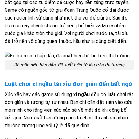
bắt gặp tại các tụ điểm cá cược hay nền tảng trực tuyến.
Game có nguồn gốc từ giai đoạn Trung Quốc cổ đại được
các người lính sử dụng như một thú vui để giải trí. Sau đó,
bộ môn này nhanh chóng trở nên phổ biến và lan ra nhiều
quốc gia khác trên thế giới. Với người chơi nước ta, tài xỉu
đã trở nên vô cùng quen thuộc, hầu như ai cũng biết đến.
Bộ môn siêu hấp dẫn, đã xuất hiện từ lâu trên thị trường
Luật chơi xí ngầu tài xỉu đơn giản đến bất ngờ
Xúc xắc hay các game sử dụng
xí ngầu
đều có luật chơi rất
đơn giản và tương tự tự nhau. Bạn chỉ cần đặt tiền vào cửa
mà mình cho rằng viên xúc xắc sẽ về mặt đó khi công bố
kết quả. Nếu xuất hiện đúng như đã chọn thì anh em nhận
thưởng tương ứng với tỷ lệ đã quy định.