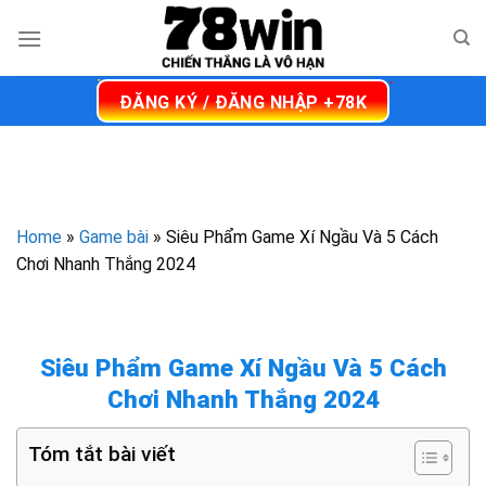
Chuyển
đến
nội
dung
ĐĂNG KÝ / ĐĂNG NHẬP +78K
Home
»
Game bài
»
Siêu Phẩm Game Xí Ngầu Và 5 Cách
Chơi Nhanh Thắng 2024
Siêu Phẩm Game Xí Ngầu Và 5 Cách
Chơi Nhanh Thắng 2024
Tóm tắt bài viết