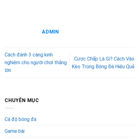
ADMIN
Cách đánh 3 càng kinh
Cược Chấp Là Gì? Cách Vào
nghiệm cho người chơi thắng
Kèo Trong Bóng Đá Hiệu Quả
lớn
CHUYÊN MỤC
Cá độ bóng đá
Game bài