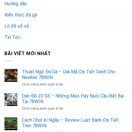
Hướng dẫn
Kiến thức đá gà
Lô đề xổ số
Tin Tức
BÀI VIẾT MỚI NHẤT
Thuật Ngữ Đá Gà – Giải Mã Chi Tiết Dành Cho
Newbie 78WIN
Chức năng bình luận bị tắt
ở
Thuật
Ngữ
Dàn Đề 20 Số – Những Mẹo Hay Nuôi Cầu Bất Bại
Đá
Tại 78WIN
Gà
Chức năng bình luận bị tắt
ở
–
Dàn
Giải
Đề
Cách Chơi Xí Ngầu – Review Luật Đánh Chi Tiết
Mã
20
Chi
Trên 78WIN
Số
Tiết