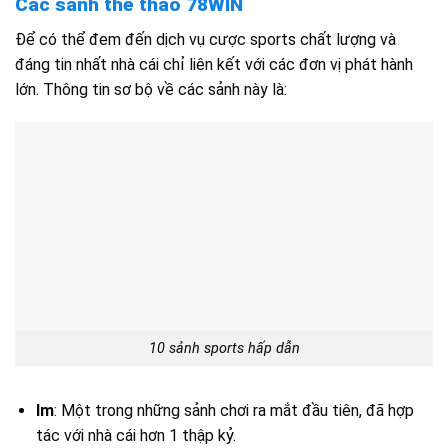
Các sảnh thể thao 78WIN
Để có thể đem đến dịch vụ cược sports chất lượng và
đáng tin nhất nhà cái chỉ liên kết với các đơn vị phát hành
lớn. Thông tin sơ bộ về các sảnh này là:
10 sảnh sports hấp dẫn
Im
: Một trong những sảnh chơi ra mắt đầu tiên, đã hợp
tác với nhà cái hơn 1 thập kỷ.