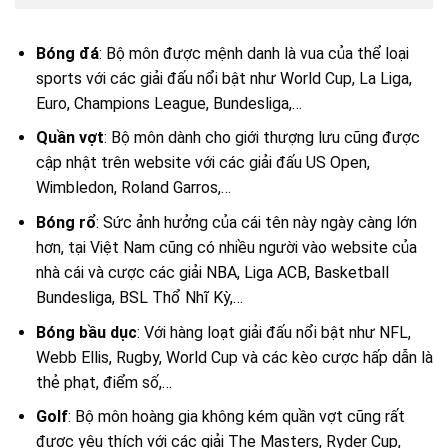
Bóng đá
: Bộ môn được mệnh danh là vua của thể loại
sports với các giải đấu nổi bật như World Cup, La Liga,
Euro, Champions League, Bundesliga,…
Quần vợt
: Bộ môn dành cho giới thượng lưu cũng được
cập nhật trên website với các giải đấu US Open,
Wimbledon, Roland Garros,…
Bóng rổ
: Sức ảnh hưởng của cái tên này ngày càng lớn
hơn, tại Việt Nam cũng có nhiều người vào website của
nhà cái và cược các giải NBA, Liga ACB, Basketball
Bundesliga, BSL Thổ Nhĩ Kỳ,…
Bóng bầu dục
: Với hàng loạt giải đấu nổi bật như NFL,
Webb Ellis, Rugby, World Cup và các kèo cược hấp dẫn là
thẻ phạt, điểm số,…
Golf
: Bộ môn hoàng gia không kém quần vợt cũng rất
được yêu thích với các giải The Masters, Ryder Cup,