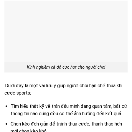
Kinh nghiệm cá độ cực hot cho người chơi
Dưới đây là một vài lưu ý giúp người chơi hạn chế thua khi
cược sports:
Tìm hiểu thật kỹ về trận đấu mình đang quan tâm, bất cứ
thông tin nào cũng đều có thể ảnh hưởng đến kết quả.
Chọn kèo đơn giản để tránh thua cược, thành thạo hơn
mới chọn kèo khó.