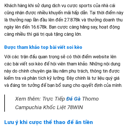
Khách hàng khi sử dụng dịch vụ cược sports của nhà cái
cũng nhận được nhiều khuyến mãi hấp dẫn. Tại thời điểm này
là thưởng nạp lần đầu lên đến 27.878k và thưởng doanh thu
ngày lên đến 16.678k. Bạn cược càng hăng say, hoạt động
càng nhiều thì giá trị quà tặng càng lớn.
Được tham khảo top bài viết soi kèo
Với các trận đấu quan trọng sẽ có thời điểm website lên
các bài viết soi kèo để hội viên tham khảo. Những nội dung
này do chính chuyên gia lâu năm phụ trách, thông tin được
kiểm tra và phân tích kỹ lưỡng. Đây chính là tư liệu quý giá
và đáng tin tưởng để bạn bổ sung cho quyết định của mình.
Xem thêm: Trực Tiếp
Đá Gà
Thomo
Campuchia Khốc Liệt
78WIN
Lưu ý khi cược thể thao để ăn tiền