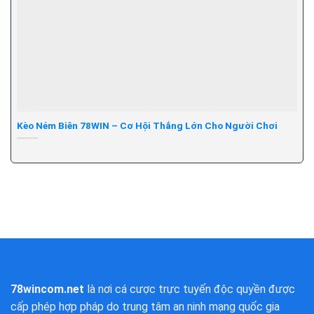
Kèo Ném Biên 78WIN – Cơ Hội Thắng Lớn Cho Người Chơi
78wincom.net
là nơi cá cược trực tuyến độc quyền được
cấp phép hợp pháp do trung tâm an ninh mạng quốc gia