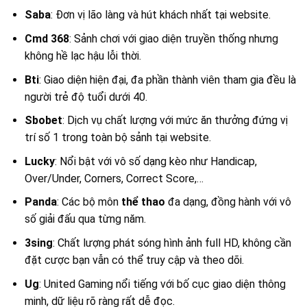
Saba
: Đơn vị lão làng và hút khách nhất tại website.
Cmd 368
: Sảnh chơi với giao diện truyền thống nhưng
không hề lạc hậu lỗi thời.
Bti
: Giao diện hiện đại, đa phần thành viên tham gia đều là
người trẻ độ tuổi dưới 40.
Sbobet
: Dịch vụ chất lượng với mức ăn thưởng đứng vị
trí số 1 trong toàn bộ sảnh tại website.
Lucky
: Nổi bật với vô số dạng kèo như Handicap,
Over/Under, Corners, Correct Score,…
Panda
: Các bộ môn
thể thao
đa dạng, đồng hành với vô
số giải đấu qua từng năm.
3sing
: Chất lượng phát sóng hình ảnh full HD, không cần
đặt cược bạn vẫn có thể truy cập và theo dõi.
Ug
: United Gaming nổi tiếng với bố cục giao diện thông
minh, dữ liệu rõ ràng rất dễ đọc.