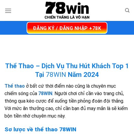
Chuyển
đến
nội
dung
ĐĂNG KÝ / ĐĂNG NHẬP +78K
Thể Thao – Dịch Vụ Thu Hút Khách Top 1
Tại
78WIN
Năm 2024
Thể thao
ở bất cứ thời điểm nào cũng là chuyên mục
chiếm sóng của
78WIN
. Người chơi chỉ cần vào trang chủ,
thông qua kèo cược để xuống tiền phỏng đoán đội thắng.
Với mức ăn thưởng cao, chỉ cần bạn đủ may mắn là sẽ kiếm
bộn tiền nhờ chuyên mục này.
Sơ lược về thể thao 78WIN