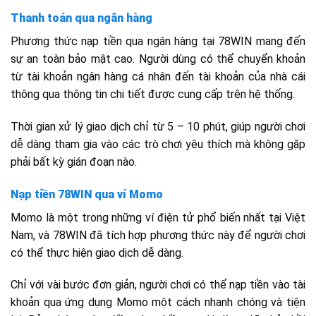
Thanh toán qua ngân hàng
Phương thức nạp tiền qua ngân hàng tại 78WIN mang đến
sự an toàn bảo mật cao. Người dùng có thể chuyển khoản
từ tài khoản ngân hàng cá nhân đến tài khoản của nhà cái
thông qua thông tin chi tiết được cung cấp trên hệ thống.
Thời gian xử lý giao dịch chỉ từ 5 – 10 phút, giúp người chơi
dễ dàng tham gia vào các trò chơi yêu thích mà không gặp
phải bất kỳ gián đoạn nào.
Nạp tiền 78WIN qua ví Momo
Momo là một trong những ví điện tử phổ biến nhất tại Việt
Nam, và 78WIN đã tích hợp phương thức này để người chơi
có thể thực hiện giao dịch dễ dàng.
Chỉ với vài bước đơn giản, người chơi có thể nạp tiền vào tài
khoản qua ứng dụng Momo một cách nhanh chóng và tiện