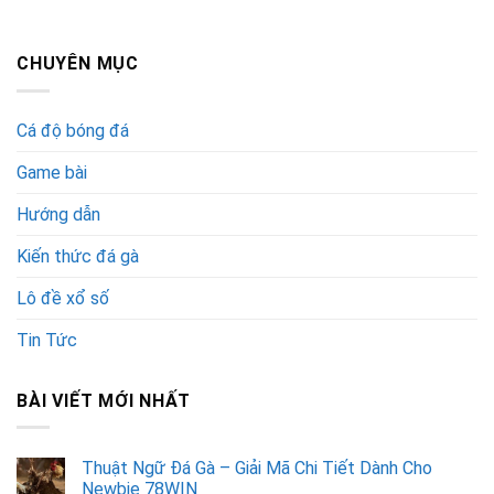
CHUYÊN MỤC
Cá độ bóng đá
Game bài
Hướng dẫn
Kiến thức đá gà
Lô đề xổ số
Tin Tức
BÀI VIẾT MỚI NHẤT
Thuật Ngữ Đá Gà – Giải Mã Chi Tiết Dành Cho
Newbie 78WIN