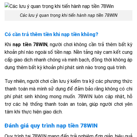
Các lưu ý quan trọng khi tiến hành nạp tiền 78WIN
Có cần trả thêm tiền khi nạp tiền không?
Khi
nạp tiền 78WIN
, người chơi không cần trả thêm bất kỳ
khoản phí nào ngoài số tiền nạp. Nền tảng này cam kết cung
cấp giao dịch nhanh chóng và minh bạch, đồng thời không áp
dụng thêm bất kỳ khoản phí phát sinh nào trong quá trình.
Tuy nhiên, người chơi cần lưu ý kiểm tra kỹ các phương thức
thanh toán mà mình sử dụng để đảm bảo rằng không có chi
phí phát sinh không mong muốn. 78WIN luôn cập nhật, hỗ
trợ các hệ thống thanh toán an toàn, giúp người chơi yên
tâm khi thực hiện giao dịch.
Đánh giá quy trình nạp tiền 78WIN
Quy trình tại 78WIN mang đến trải nghiệm đơn giản, hiệu quả