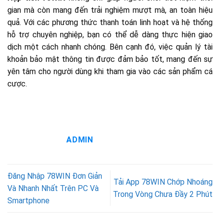
gian mà còn mang đến trải nghiệm mượt mà, an toàn hiệu
quả. Với các phương thức thanh toán linh hoạt và hệ thống
hỗ trợ chuyên nghiệp, bạn có thể dễ dàng thực hiện giao
dịch một cách nhanh chóng. Bên cạnh đó, việc quản lý tài
khoản bảo mật thông tin được đảm bảo tốt, mang đến sự
yên tâm cho người dùng khi tham gia vào các sản phẩm cá
cược.
ADMIN
Đăng Nhập 78WIN Đơn Giản
Tải App 78WIN Chớp Nhoáng
Và Nhanh Nhất Trên PC Và
Trong Vòng Chưa Đầy 2 Phút
Smartphone