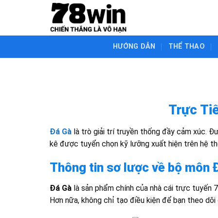
Chuyển
đến
nội
dung
HƯỚNG DẪN
THỂ THAO
Trực Ti
Đá Gà
là trò giải trí truyền thống đầy cảm xúc. Đ
kê được tuyển chọn kỹ lưỡng xuất hiện trên hệ t
Thông tin sơ lược về bộ môn 
Đá Gà
là sản phẩm chính của nhà cái trực tuyến 7
Hơn nữa, không chỉ tạo điều kiện để bạn theo dõi