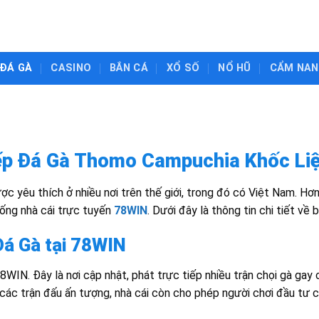
ĐÁ GÀ
CASINO
BẮN CÁ
XỔ SỐ
NỔ HŨ
CẨM NAN
ếp Đá Gà Thomo Campuchia Khốc Li
ược yêu thích ở nhiều nơi trên thế giới, trong đó có Việt Nam. Hơ
hống nhà cái trực tuyến
78WIN
. Dưới đây là thông tin chi tiết về
Đá Gà tại 78WIN
8WIN. Đây là nơi cập nhật, phát trực tiếp nhiều trận chọi gà gay
 các trận đấu ấn tượng, nhà cái còn cho phép người chơi đầu tư 