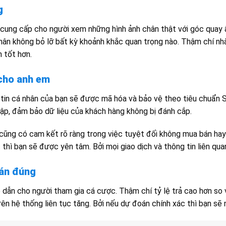
ng
 cung cấp cho người xem những hình ảnh chân thật với góc quay 
ân không bỏ lỡ bất kỳ khoảnh khắc quan trọng nào. Thậm chí nhà
 tốt hơn.
 cho anh em
tin cá nhân của bạn sẽ được mã hóa và bảo vệ theo tiêu chuẩn SSL
hập, đảm bảo dữ liệu của khách hàng không bị đánh cắp.
ng có cam kết rõ ràng trong việc tuyệt đối không mua bán hay tù
 thì bạn sẽ được yên tâm. Bởi mọi giao dịch và thông tin liên q
oán đúng
 dẫn cho người tham gia cá cược. Thậm chí tỷ lệ trả cao hơn so v
rên hệ thống liên tục tăng. Bởi nếu dự đoán chính xác thì bạn sẽ