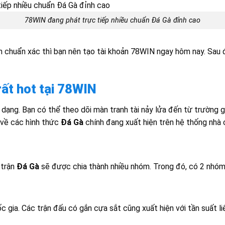
78WIN
đang phát trực tiếp nhiều chuẩn Đá Gà đỉnh cao
án chuẩn xác thì bạn nên tạo tài khoản 78WIN ngay hôm nay. Sau
ất hot tại 78WIN
 dạng. Bạn có thể theo dõi màn tranh tài nảy lửa đến từ trường
n về các hình thức
Đá Gà
chính đang xuất hiện trên hệ thống nhà c
 trận
Đá Gà
sẽ được chia thành nhiều nhóm. Trong đó, có 2 nhóm
ốc gia. Các trận đấu có gắn cựa sắt cũng xuất hiện với tần suất 