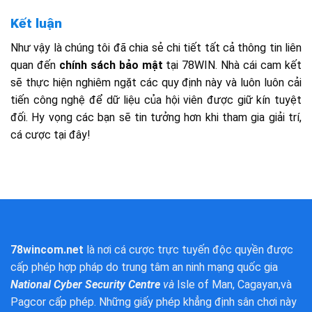
Kết luận
Như vậy là chúng tôi đã chia sẻ chi tiết tất cả thông tin liên
quan đến
chính sách bảo mật
tại 78WIN. Nhà cái cam kết
sẽ thực hiện nghiêm ngặt các quy định này và luôn luôn cải
tiến công nghệ để dữ liệu của hội viên được giữ kín tuyệt
đối. Hy vọng các bạn sẽ tin tưởng hơn khi tham gia giải trí,
cá cược tại đây!
78wincom.net
là nơi cá cược trực tuyến độc quyền được
cấp phép hợp pháp do trung tâm an ninh mạng quốc gia
National Cyber Security Centre
và
Isle of Man, Cagayan,và
Pagcor
cấp phép. Những giấy phép khẳng định sân chơi này