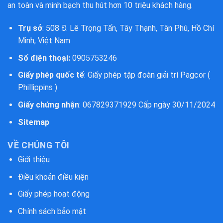
an toàn và minh bạch thu hút hơn 10 triệu khách hàng.
Trụ sở
: 508 Đ. Lê Trọng Tấn, Tây Thạnh, Tân Phú, Hồ Chí
Minh, Việt Nam
Số điện thoại:
0905753246
Giấy phép quốc tế
: Giấy phép tập đoàn giải trí Pagcor (
Phillippins )
Giấy chứng nhận
: 067829371929 Cấp ngày 30/11/2024
Sitemap
VỀ CHÚNG TÔI
Giới thiệu
Điều khoản điều kiện
Giấy phép hoạt động
Chính sách bảo mật