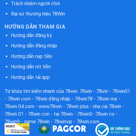
Trách nhiệm người chơi
Đại sứ thương hiệu 78Win
HƯỚNG DẪN THAM GIA
Hướng dẫn đăng ký
Hướng dẫn đăng nhập
Hướng dẫn nạp tiền
Hướng dẫn rút tiền
Hướng dẫn tải app
Từ khóa tìm kiếm nhanh của 78win: 78win - 78ưin - 78win01
- 78win com - 78win đăng nhập - 78win78 - 78win me -
78win 04 com - www78win - 78win plus - nha cai 78win -
78win 01 - 78win con - tại 78win - 78win0 -78win co -
78win9 - game 78win - 78winvip - 78win.com...