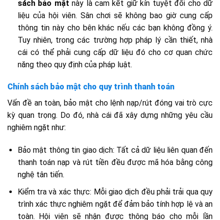
sách bảo mật
này là cam kết giữ kín tuyệt đối cho dữ
liệu của hội viên. Sân chơi sẽ không bao giờ cung cấp
thông tin này cho bên khác nếu các bạn không đồng ý.
Tuy nhiên, trong các trường hợp pháp lý cần thiết, nhà
cái có thể phải cung cấp dữ liệu đó cho cơ quan chức
năng theo quy định của pháp luật.
Chính sách bảo mật cho quy trình thanh toán
Vấn đề an toàn, bảo mật cho lệnh nạp/rút đóng vai trò cực
kỳ quan trọng. Do đó, nhà cái đã xây dựng những yêu cầu
nghiêm ngặt như:
Bảo mật thông tin giao dịch: Tất cả dữ liệu liên quan đến
thanh toán nạp và rút tiền đều được mã hóa bằng công
nghệ tân tiến.
Kiểm tra và xác thực: Mỗi giao dịch đều phải trải qua quy
trình xác thực nghiêm ngặt để đảm bảo tính hợp lệ và an
toàn. Hội viên sẽ nhận được thông báo cho mỗi lần