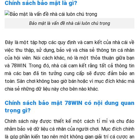
Chính sách bảo mật là gì?
Bảo mật là vấn đề nhà cái luôn chú trọng
Đây là một tập hợp các quy định và cam kết của nhà cái về
việc thu thập, sử dụng, bảo vệ và chia sẻ thông tin cá nhân
của hội viên. Nói cách khác, nó là một thỏa thuận giữa bạn
và 78WIN. Trong đó, nhà cái cam kết rằng tất cả thông tin
mà các bạn đã tin tưởng cung cấp sẽ được đảm bảo an
toàn. Sân chơi không bao giờ bán hoặc vì mục đích khác mà
chia sẻ những dữ liệu này cho bên nào khác.
Chính sách bảo mật 78WIN có nội dung quan
trọng gì?
Chính sách này được thiết kế một cách tỉ mỉ và chu đáo
nhằm bảo vệ dữ liệu cá nhân của người chơi. Mục đích chính
là góp phần kiến tạo nên một không gian giải trí cá cược an