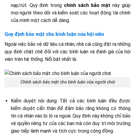
nạp/rút. Quy định trong
chính sách bảo mật
này giúp
mọi người theo dõi và kiểm soát các hoạt động tài chính
của mình một cách dễ dàng.
Quy định bảo mật cho bình luận của hội viên
Ngoài việc bảo vệ dữ liệu cá nhân, nhà cái cũng đặt ra những
quy định chặt chẽ đối với các bình luận và đánh giá của hội
viên trên hệ thống. Nổi bật nhất là:
Chính sách bảo mật cho bình luận của người chơi
Kiểm duyệt nội dung: Tất cả các bình luận đều được
kiểm duyệt cẩn thận để đảm bảo rằng không có thông
tin cá nhân nào bị lộ ra ngoài. Quy định này không chỉ bảo
vệ quyền riêng tư của các bạn mà còn duy trì môi trường
giao tiếp lành mạnh và tích cực trong cộng đồng.