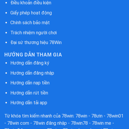
Điều khoản điều kiện
Giấy phép hoạt động
Chính sách bảo mật
Trách nhiệm người chơi
Đại sứ thương hiệu 78Win
HƯỚNG DẪN THAM GIA
Hướng dẫn đăng ký
Hướng dẫn đăng nhập
Hướng dẫn nạp tiền
Hướng dẫn rút tiền
Hướng dẫn tải app
Từ khóa tìm kiếm nhanh của 78win: 78win - 78ưin - 78win01
- 78win com - 78win đăng nhập - 78win78 - 78win me -