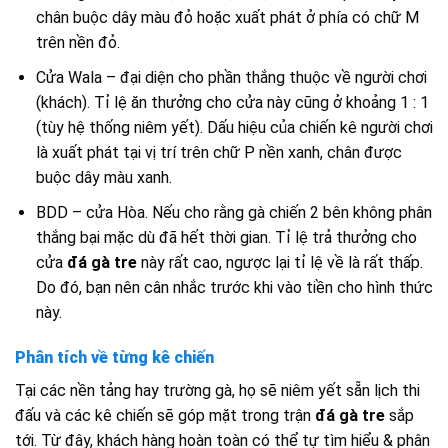
chân buộc dây màu đỏ hoặc xuất phát ở phía có chữ M
trên nền đỏ.
Cửa Wala – đại diện cho phần thắng thuộc về người chơi
(khách). Tỉ lệ ăn thưởng cho cửa này cũng ở khoảng 1 : 1
(tùy hệ thống niêm yết). Dấu hiệu của chiến kê người chơi
là xuất phát tại vị trí trên chữ P nền xanh, chân được
buộc dây màu xanh.
BDD – cửa Hòa. Nếu cho rằng gà chiến 2 bên không phân
thắng bại mặc dù đã hết thời gian. Tỉ lệ trả thưởng cho
cửa
đá gà tre
này rất cao, ngược lại tỉ lệ về là rất thấp.
Do đó, bạn nên cân nhắc trước khi vào tiền cho hình thức
này.
Phân tích về từng kê chiến
Tại các nền tảng hay trường gà, họ sẽ niêm yết sẵn lịch thi
đấu và các kê chiến sẽ góp mặt trong trận
đá gà tre
sắp
tới. Từ đây, khách hàng hoàn toàn có thể tự tìm hiểu & phân