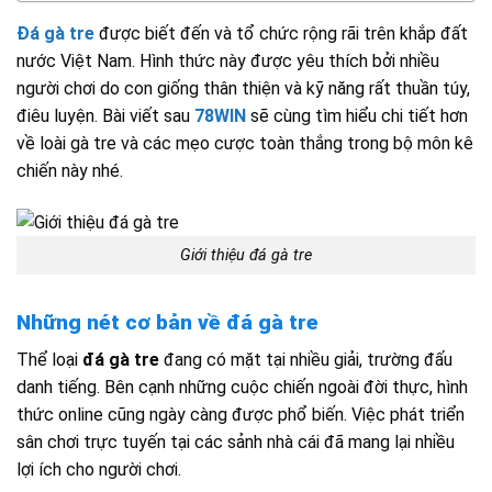
Đá gà tre
được biết đến và tổ chức rộng rãi trên khắp đất
nước Việt Nam. Hình thức này được yêu thích bởi nhiều
người chơi do con giống thân thiện và kỹ năng rất thuần túy,
điêu luyện. Bài viết sau
78WIN
sẽ cùng tìm hiểu chi tiết hơn
về loài gà tre và các mẹo cược toàn thắng trong bộ môn kê
chiến này nhé.
Giới thiệu đá gà tre
Những nét cơ bản về đá gà tre
Thể loại
đá gà tre
đang có mặt tại nhiều giải, trường đấu
danh tiếng. Bên cạnh những cuộc chiến ngoài đời thực, hình
thức online cũng ngày càng được phổ biến. Việc phát triển
sân chơi trực tuyến tại các sảnh nhà cái đã mang lại nhiều
lợi ích cho người chơi.