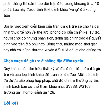
phần thắng thì cần theo dõi trận đấu trong khoảng 5 → 10
phút. Lúc này được tính là khoảnh khắc “vàng” để xuống
tiền.
Bởi lẽ, việc xem diễn biến của trận
đá gà tre
sẽ cho ta cái
nhìn thực tế hơn về thể lực, phong độ của chiến kê. Từ đó,
người chơi có những phân tích, đánh giá chính xác để quyết
định vào tiền ở ô phù hợp. Đồng thời, những mốc thời gian
này nhà cái cũng thường xuyên đổi tỉ lệ có lợi cho chúng ta.
Chọn cược đá gà tre ở những địa điểm uy tín
Quý khách cần tìm hiểu thật kỹ về địa điểm tổ chức
đá gà
tre
và các loại hình khác để tránh bị lừa đảo. Một số sảnh
đã được cấp phép hợp pháp, chế độ chi trả thưởng uy tín,
minh bạch bạn có thể tham khảo như: SV388, WS168,
trường gà Thomo, sảnh gà 128,…
Lời kết