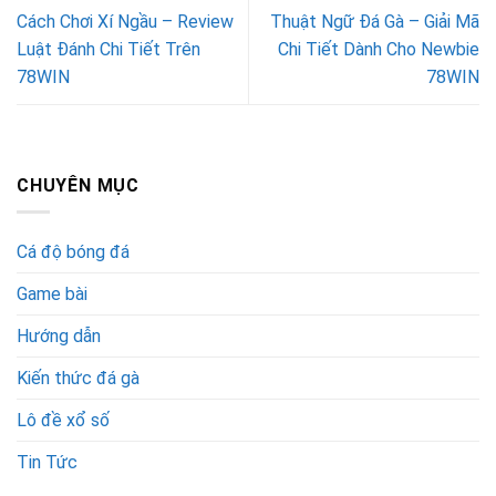
Cách Chơi Xí Ngầu – Review
Thuật Ngữ Đá Gà – Giải Mã
Luật Đánh Chi Tiết Trên
Chi Tiết Dành Cho Newbie
78WIN
78WIN
CHUYÊN MỤC
Cá độ bóng đá
Game bài
Hướng dẫn
Kiến thức đá gà
Lô đề xổ số
Tin Tức