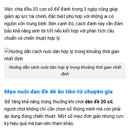
Việc chia đều 20 con số để đánh trong 3 ngày cũng giúp
giảm áp lực tài chính, đặc biệt phù hợp với những ai có
nguồn vốn trung bình. Bên cạnh đó, cách đánh này vẫn đảm
bảo khả năng sinh lời tốt nếu kết hợp với phân tích cầu
chuẩn và chiến thuật hợp lý.
Hướng dẫn cách nuôi dàn hợp lý trong khoảng thời gian nhất
định
Mẹo nuôi dàn đề dễ ăn tiền từ chuyên gia
Để tăng khả năng trúng thưởng khi chơi
dàn đề 20 số
,
người chơi không chỉ cần chọn số thông minh mà còn phải
áp dụng đúng chiến thuật. Một số mẹo đơn giản nhưng cực
kỳ hiệu quả mà bạn nên tham khảo: