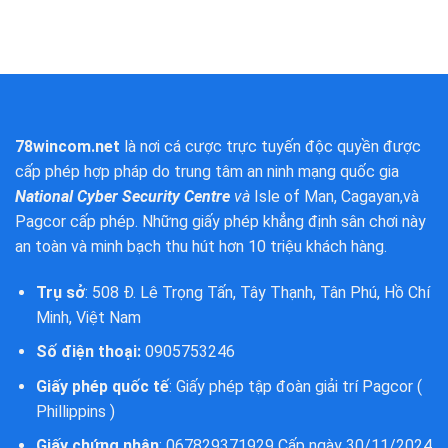
Lệ
Thao
Chuẩn
Kèo
Chuyên
Macao
Nghiệp
–
Hiện
Các
Đại
Dạng
Cược
Phổ
Biến
78wincom.net
là nơi cá cược trực tuyến độc quyền được
Và
cấp phép hợp pháp do trung tâm an ninh mạng quốc gia
Lợi
Ích
National Cyber Security Centre
và
Isle of Man, Cagayan,và
Pagcor
cấp phép. Những giấy phép khẳng định sân chơi này
an toàn và minh bạch thu hút hơn 10 triệu khách hàng.
Trụ sở
: 508 Đ. Lê Trọng Tấn, Tây Thạnh, Tân Phú, Hồ Chí
Minh, Việt Nam
Số điện thoại:
0905753246
Giấy phép quốc tế
: Giấy phép tập đoàn giải trí Pagcor (
Phillippins )
Giấy chứng nhận
: 067829371929 Cấp ngày 30/11/2024