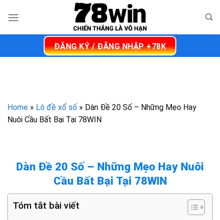
Chuyển
đến
nội
dung
ĐĂNG KÝ / ĐĂNG NHẬP +78K
Home
»
Lô đề xổ số
»
Dàn Đề 20 Số – Những Mẹo Hay
Nuôi Cầu Bất Bại Tại 78WIN
Dàn Đề 20 Số – Những Mẹo Hay Nuôi
Cầu Bất Bại Tại 78WIN
Tóm tắt bài viết