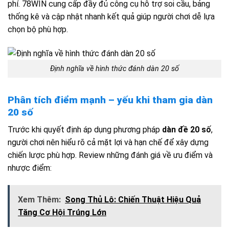
phí. 78WIN cung cấp đầy đủ công cụ hỗ trợ soi cầu, bảng
thống kê và cập nhật nhanh kết quả giúp người chơi dễ lựa
chọn bộ phù hợp.
Định nghĩa về hình thức đánh dàn 20 số
Phân tích điểm mạnh – yếu khi tham gia dàn
20 số
Trước khi quyết định áp dụng phương pháp
dàn đề 20 số
,
người chơi nên hiểu rõ cả mặt lợi và hạn chế để xây dựng
chiến lược phù hợp. Review những đánh giá về ưu điểm và
nhược điểm:
Xem Thêm:
Song Thủ Lô: Chiến Thuật Hiệu Quả
Tăng Cơ Hội Trúng Lớn