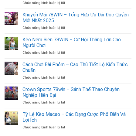
78WIN
Chức năng bình luận bị tắt
ở
–
Tiết
Steven
Siêu
Trên
Gerrard
Khuyến Mãi 78WIN – Tổng Hợp Ưu Đãi Độc Quyền
Phẩm
78WIN
Và
Cực
Mới Nhất 2025
78WIN
Đã
Chức năng bình luận bị tắt
ở
–
Dành
Khuyến
Nâng
Cho
Mãi
Kèo Ném Biên 78WIN – Cơ Hội Thắng Lớn Cho
Tầm
Tín
78WIN
Sự
Người Chơi
Đồ
–
Gắn
Game
Chức năng bình luận bị tắt
ở
Tổng
Kết
Bài
Kèo
Hợp
Đôi
Ném
Cách Chơi Bài Phỏm – Cao Thủ Tiết Lộ Kiến Thức
Ưu
Bên
Biên
Đãi
Chuẩn
78WIN
Độc
Chức năng bình luận bị tắt
ở
–
Quyền
Cách
Cơ
Mới
Chơi
Crown Sports 78win – Sảnh Thể Thao Chuyên
Hội
Nhất
Bài
Thắng
Nghiệp Hiện Đại
2025
Phỏm
Lớn
Chức năng bình luận bị tắt
ở
–
Cho
Crown
Cao
Người
Sports
Tỷ Lệ Kèo Macao – Các Dạng Cược Phổ Biến Và
Thủ
Chơi
78win
Tiết
Lợi Ích
–
Lộ
Chức năng bình luận bị tắt
ở
Sảnh
Kiến
Tỷ
Thể
Thức