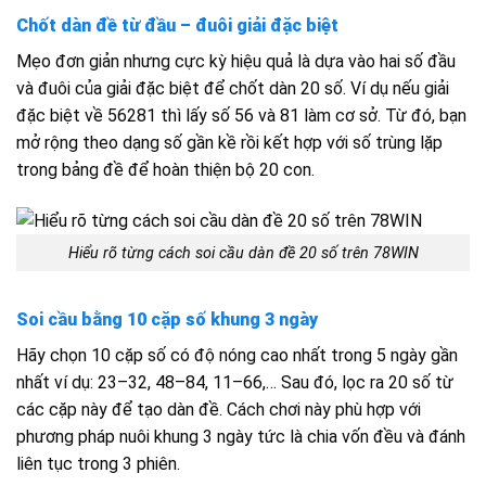
Chốt dàn đề từ đầu – đuôi giải đặc biệt
Mẹo đơn giản nhưng cực kỳ hiệu quả là dựa vào hai số đầu
và đuôi của giải đặc biệt để chốt dàn 20 số. Ví dụ nếu giải
đặc biệt về 56281 thì lấy số 56 và 81 làm cơ sở. Từ đó, bạn
mở rộng theo dạng số gần kề rồi kết hợp với số trùng lặp
trong bảng đề để hoàn thiện bộ 20 con.
Hiểu rõ từng cách soi cầu dàn đề 20 số trên 78WIN
Soi cầu bằng 10 cặp số khung 3 ngày
Hãy chọn 10 cặp số có độ nóng cao nhất trong 5 ngày gần
nhất ví dụ: 23–32, 48–84, 11–66,… Sau đó, lọc ra 20 số từ
các cặp này để tạo dàn đề. Cách chơi này phù hợp với
phương pháp nuôi khung 3 ngày tức là chia vốn đều và đánh
liên tục trong 3 phiên.