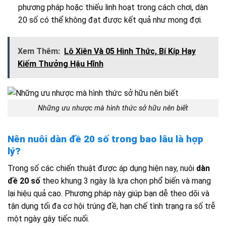
phương pháp hoặc thiếu linh hoạt trong cách chơi, dàn
20 số có thể không đạt được kết quả như mong đợi.
Xem Thêm:
Lô Xiên Và 05 Hình Thức, Bí Kíp Hay
Kiếm Thưởng Hậu Hĩnh
Những ưu nhược mà hình thức sở hữu nên biết
Nên nuôi dàn đề 20 số trong bao lâu là hợp
lý?
Trong số các chiến thuật được áp dụng hiện nay, nuôi
dàn
đề 20 số
theo khung 3 ngày là lựa chọn phổ biến và mang
lại hiệu quả cao. Phương pháp này giúp bạn dễ theo dõi và
tận dụng tối đa cơ hội trúng đề, hạn chế tình trạng ra số trễ
một ngày gây tiếc nuối.