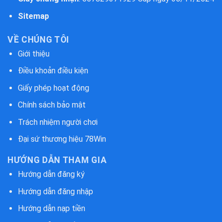
Sitemap
VỀ CHÚNG TÔI
Giới thiệu
Điều khoản điều kiện
Giấy phép hoạt động
Chính sách bảo mật
Trách nhiệm người chơi
Đại sứ thương hiệu 78Win
HƯỚNG DẪN THAM GIA
Hướng dẫn đăng ký
Hướng dẫn đăng nhập
Hướng dẫn nạp tiền