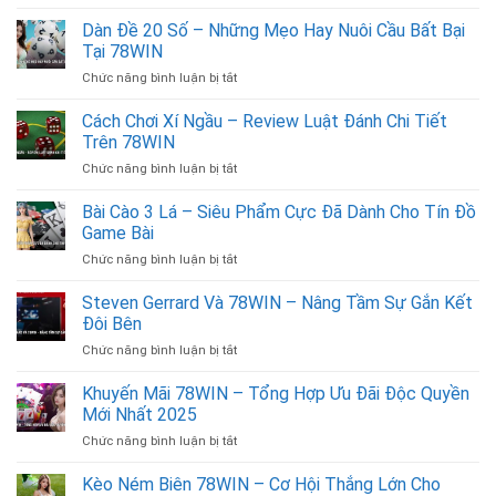
Thuật
Ngữ
Dàn Đề 20 Số – Những Mẹo Hay Nuôi Cầu Bất Bại
Đá
Tại 78WIN
Gà
Chức năng bình luận bị tắt
ở
–
Dàn
Giải
Đề
Cách Chơi Xí Ngầu – Review Luật Đánh Chi Tiết
Mã
20
Chi
Trên 78WIN
Số
Tiết
Chức năng bình luận bị tắt
ở
–
Dành
Cách
Những
Cho
Chơi
Bài Cào 3 Lá – Siêu Phẩm Cực Đã Dành Cho Tín Đồ
Mẹo
Newbie
Xí
Hay
Game Bài
78WIN
Ngầu
Nuôi
Chức năng bình luận bị tắt
ở
–
Cầu
Bài
Review
Bất
Cào
Steven Gerrard Và 78WIN – Nâng Tầm Sự Gắn Kết
Luật
Bại
3
Đánh
Đôi Bên
Tại
Lá
Chi
78WIN
Chức năng bình luận bị tắt
ở
–
Tiết
Steven
Siêu
Trên
Gerrard
Khuyến Mãi 78WIN – Tổng Hợp Ưu Đãi Độc Quyền
Phẩm
78WIN
Và
Cực
Mới Nhất 2025
78WIN
Đã
Chức năng bình luận bị tắt
ở
–
Dành
Khuyến
Nâng
Cho
Mãi
Kèo Ném Biên 78WIN – Cơ Hội Thắng Lớn Cho
Tầm
Tín