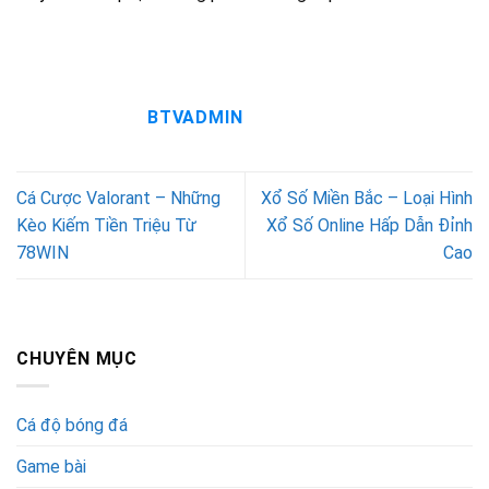
BTVADMIN
Cá Cược Valorant – Những
Xổ Số Miền Bắc – Loại Hình
Kèo Kiếm Tiền Triệu Từ
Xổ Số Online Hấp Dẫn Đỉnh
78WIN
Cao
CHUYÊN MỤC
Cá độ bóng đá
Game bài