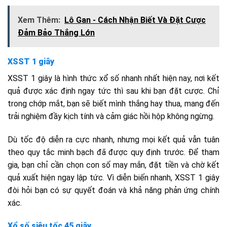
Xem Thêm:
Lô Gan - Cách Nhận Biết Và Đặt Cược
Đảm Bảo Thắng Lớn
XSST 1 giây
XSST 1 giây là hình thức xổ số nhanh nhất hiện nay, nơi kết
quả được xác định ngay tức thì sau khi bạn đặt cược. Chỉ
trong chớp mắt, bạn sẽ biết mình thắng hay thua, mang đến
trải nghiệm đầy kịch tính và cảm giác hồi hộp không ngừng.
Dù tốc độ diễn ra cực nhanh, nhưng mọi kết quả vẫn tuân
theo quy tắc minh bạch đã được quy định trước. Để tham
gia, bạn chỉ cần chọn con số may mắn, đặt tiền và chờ kết
quả xuất hiện ngay lập tức. Vì diễn biến nhanh, XSST 1 giây
đòi hỏi bạn có sự quyết đoán và khả năng phản ứng chính
xác.
Xổ số siêu tốc 45 giây