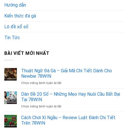
Hướng dẫn
Kiến thức đá gà
Lô đề xổ số
Tin Tức
BÀI VIẾT MỚI NHẤT
Thuật Ngữ Đá Gà – Giải Mã Chi Tiết Dành Cho
Newbie 78WIN
Chức năng bình luận bị tắt
ở
Thuật
Ngữ
Dàn Đề 20 Số – Những Mẹo Hay Nuôi Cầu Bất Bại
Đá
Tại 78WIN
Gà
Chức năng bình luận bị tắt
ở
–
Dàn
Giải
Đề
Cách Chơi Xí Ngầu – Review Luật Đánh Chi Tiết
Mã
20
Chi
Trên 78WIN
Số
Tiết