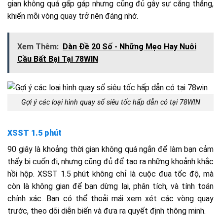
gian không quá gấp gáp nhưng cũng đủ gây sự căng thẳng,
khiến mỗi vòng quay trở nên đáng nhớ.
Xem Thêm:
Dàn Đề 20 Số - Những Mẹo Hay Nuôi
Cầu Bất Bại Tại 78WIN
Gợi ý các loại hình quay số siêu tốc hấp dẫn có tại 78WIN
XSST 1.5 phút
90 giây là khoảng thời gian không quá ngắn để làm bạn cảm
thấy bị cuốn đi, nhưng cũng đủ để tạo ra những khoảnh khắc
hồi hộp. XSST 1.5 phút không chỉ là cuộc đua tốc độ, mà
còn là không gian để bạn dừng lại, phân tích, và tính toán
chính xác. Bạn có thể thoải mái xem xét các vòng quay
trước, theo dõi diễn biến và đưa ra quyết định thông minh.