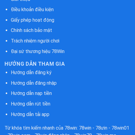
Điều khoản điều kiện
Giấy phép hoạt động
Chính sách bảo mật
Trách nhiệm người chơi
Đại sứ thương hiệu 78Win
HƯỚNG DẪN THAM GIA
Hướng dẫn đăng ký
Hướng dẫn đăng nhập
Hướng dẫn nạp tiền
Hướng dẫn rút tiền
Hướng dẫn tải app
Từ khóa tìm kiếm nhanh của 78win: 78win - 78ưin - 78win01