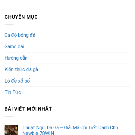
CHUYÊN MỤC
Cá độ bóng đá
Game bài
Hướng dẫn
Kiến thức đá gà
Lô đề xổ số
Tin Tức
BÀI VIẾT MỚI NHẤT
Thuật Ngữ Đá Gà – Giải Mã Chi Tiết Dành Cho
Newbie 78WIN