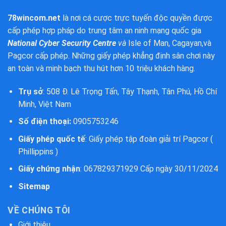
Phổ
Biến
78wincom.net
là nơi cá cược trực tuyến độc quyền được
Và
cấp phép hợp pháp do trung tâm an ninh mạng quốc gia
Lợi
Ích
National Cyber Security Centre
và
Isle of Man, Cagayan,và
Pagcor
cấp phép. Những giấy phép khẳng định sân chơi này
an toàn và minh bạch thu hút hơn 10 triệu khách hàng.
Trụ sở
: 508 Đ. Lê Trọng Tấn, Tây Thạnh, Tân Phú, Hồ Chí
Minh, Việt Nam
Số điện thoại:
0905753246
Giấy phép quốc tế
: Giấy phép tập đoàn giải trí Pagcor (
Phillippins )
Giấy chứng nhận
: 067829371929 Cấp ngày 30/11/2024
Sitemap
VỀ CHÚNG TÔI
Giới thiệu